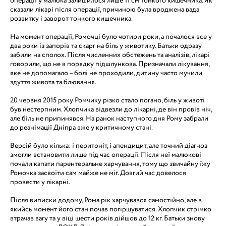
операції у малюка залишилося лише 11 см тонкого кишечника. Як
сказали лікарі після операції, причиною була вроджена вада
розвитку і заворот тонкого кишечника.
На момент операції, Ромочці було чотири роки, а почалося все у
два роки із запорів та скарг на біль у животику. Батьки одразу
забили на сполох. Після численних обстежень та аналізів, лікарі
говорили, що не в порядку підшлункова. Призначали лікування,
яке не допомагало – болі не проходили, дитину часто мучили
здуття живота та блювання.
20 червня 2015 року Ромчику різко стало погано, біль у животі
був нестерпним. Хлопчика відвезли до лікарні, де він провів ніч,
але біль не припинявся. На ранок наступного дня Рому забрали
до реанімації Дніпра вже у критичному стані.
Версій було кілька: і перитоніт, і апендицит, але точний діагноз
змогли встановити лише під час операції. Після неї малюкові
почали капати парентеральне харчування, тому що звичайну їжу
Ромочка засвоїти сам майже не міг. Довгий час довелося
провести у лікарні.
Після виписки додому, Рома рік харчувався самостійно, але в
якийсь момент його стан почав погіршуватися. Хлопчик стрімко
втрачав вагу та у віці шести років дійшов до 12 кг. Батьки знову