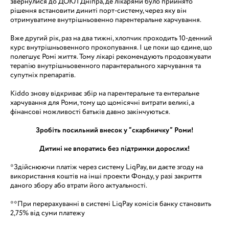
звернулися до ДОКЛ Дніпра, де лікарями було прийнято
рішення встановити диниті порт-систему, через яку він
отримуватиме внутрішньовенно парентеральне харчування.
Вже другий рік, раз на два тижні, хлопчик проходить 10-денний
курс внутрішньовенного прокопування. І це поки що єдине, що
полегшує Ромі життя. Тому лікарі рекомендують продовжувати
терапію внутрішньовенного парантерального харчування та
супутніх препаратів.
Kiddo знову відкриває збір на парентеральне та ентеральне
харчування для Роми, тому що щомісячні витрати великі, а
фінансові можливості батьків давно закінчуються.
Зробіть посильний внесок у “скарбничку” Роми!
Дитині не впоратись без підтримки дорослих!
*Здійснюючи платіж через систему LiqPay, ви даєте згоду на
використання коштів на інші проекти Фонду, у разі закриття
даного збору або втрати його актуальності.
**При перерахуванні в системі LiqPay комісія банку становить
2,75% від суми платежу