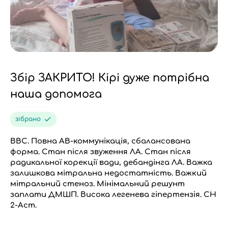
Збір ЗАКРИТО! Кірі дуже потрібна
наша допомога
зібрано
ВВС. Повна АВ-коммунікація, сбалансована
форма. Стан після звуження ЛА. Стан після
радикальної корекції вади, дебандінга ЛА. Важка
залишкова мітральна недостатність. Важкий
мітральний стеноз. Мінімальний решунт
заплати ДМШП. Висока легенева гіпертензія. СН
2-Аст.