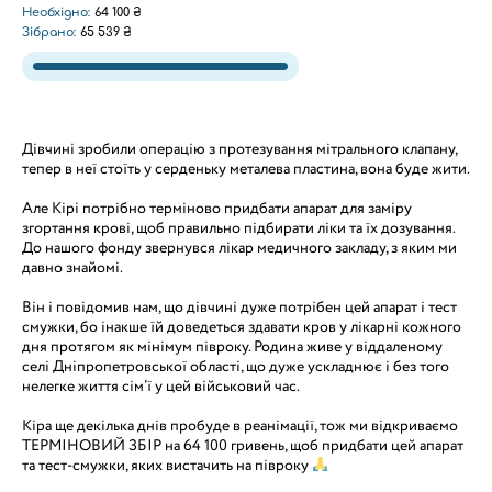
Необхідно:
64 100 ₴
Зібрано:
65 539 ₴
Дівчині зробили операцію з протезування мітрального клапану,
тепер в неї стоїть у серденьку металева пластина, вона буде жити.
Але Кірі потрібно терміново придбати апарат для заміру
згортання крові, щоб правильно підбирати ліки та їх дозування.
До нашого фонду звернувся лікар медичного закладу, з яким ми
давно знайомі.
Він і повідомив нам, що дівчині дуже потрібен цей апарат і тест
смужки, бо інакше їй доведеться здавати кров у лікарні кожного
дня протягом як мінімум півроку. Родина живе у віддаленому
селі Дніпропетровської області, що дуже ускладнює і без того
нелегке життя сім’ї у цей військовий час.
Кіра ще декілька днів пробуде в реанімації, тож ми відкриваємо
ТЕРМІНОВИЙ ЗБІР на 64 100 гривень, щоб придбати цей апарат
та тест-смужки, яких вистачить на півроку