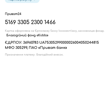
Приват24
5169 3305 2300 1466
Картка оформлена на Єрмолаєву Ганну Іннокентіївну, засновницю фонду.
Благодійний фонд «Kiddo»
ЄДРПОУ: 36960783
UA753052990000026004050244815
МФО 305299, ПАО «Приват банк»
Призначення платежу: Благодійний внесок.